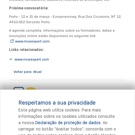
Próxima convocatória:
Porto - 12 a 15 de março - Europneumaq, Rua Dos Cruzeiros, Nº 12,
4410-052 Serzedo Porto.
A agenda completa, informações sobre os formadores, datas e
inscrições online estão disponíveis no seguinte link
www.mceexpert.com
Links relacionados:
www.mceexpert.com
Voltar para: Atual
Respeitamos a sua privacidade
Este página web utiliza cookies. Para mais
informações sobre os cookies utilizados consulte
a nossa
Declaração de proteção de dados
. Ao
Imprimir
carregar no botão "Aceitar todos", concorda com o