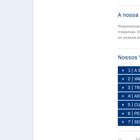
A nossa
Proporcionar
máquinas. De
os nossos pr
Nossos 
1 | A
2 | V
3 | T
4 | A
5 | C
6 | P
7 | S