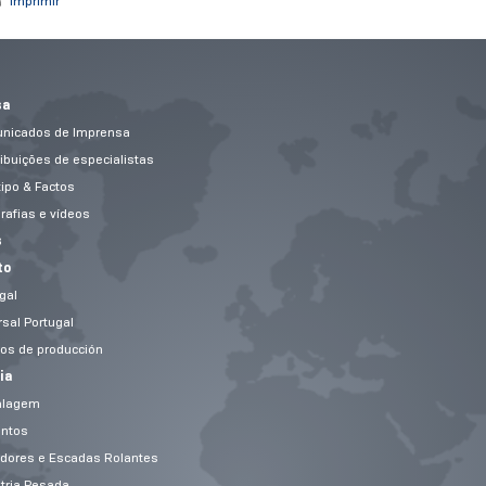
Imprimir
sa
nicados de Imprensa
ibuições de especialistas
ipo & Factos
rafias e vídeos
s
to
gal
sal Portugal
os de producción
ia
lagem
entos
adores e Escadas Rolantes
tria Pesada