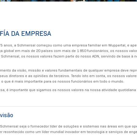
OFÍA DA EMPRESA
75 anos, a Schmersal começou como uma empresa familiar em Wuppertal, e apesa
 global em mais de 20 países com mais de 1 850 funcionários, os nossos valo
 Schmersal, os nossos valores fazem parte do nosso ADN, servindo de base à n
imento da visão, missão e valores fundamentais de qualquer empresa deve repr
seus diretores e as opiniões de terceiros. Tendo isto em conta, os nossos val
 o que é mais importante para os nossos funcionários em todo o mundo.
, é importante que sigamos os nossos valores na nossa atividade quotidiana 
visão
Schmersal seja o fornecedor líder de soluções e sistemas nas áreas em que op
Ser reconhecido como um líder mundial inovador em tecnologia e serviços de eng