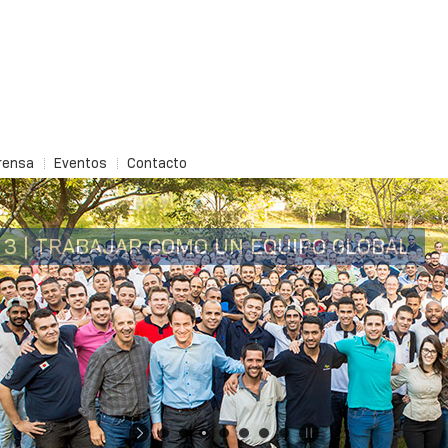
rensa
Eventos
Contacto
4 | AGIR
DE
MANEIRA
CORRETA