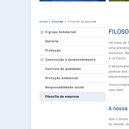
Home
Empresa
Filosofía da empresa
FILOS
O grupo Schmersal
História
Há mais de 
uma presença
Produção
fazemos. Na
e no futuro.
Construção e desenvolvimento
O desenvolv
Controlo de qualidade
parecer dos 
representam
Proteção ambiental
Como empresa
Responsabilidade social
com eles.
Filosofía da empresa
A nossa 
Que o Grupo 
do cliente. 