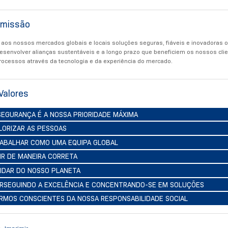
 missão
 aos nossos mercados globais e locais soluções seguras, fiáveis e inovadoras 
senvolver alianças sustentáveis e a longo prazo que beneficiem os nossos cli
ocessos através da tecnologia e da experiência do mercado.
Valores
 SEGURANÇA É A NOSSA PRIORIDADE MÁXIMA
ALORIZAR AS PESSOAS
RABALHAR COMO UMA EQUIPA GLOBAL
GIR DE MANEIRA CORRETA
UIDAR DO NOSSO PLANETA
ERSEGUINDO A EXCELÊNCIA E CONCENTRANDO-SE EM SOLUÇÕES
ERMOS CONSCIENTES DA NOSSA RESPONSABILIDADE SOCIAL