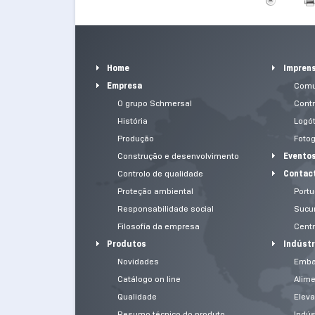
Home
Impren
Empresa
Comu
O grupo Schmersal
Contr
História
Logót
Produção
Fotog
Construção e desenvolvimento
Evento
Controlo de qualidade
Contac
Proteção ambiental
Portu
Responsabilidade social
Sucur
Filosofía da empresa
Centr
Produtos
Indústr
Novidades
Emba
Catálogo on line
Alim
Qualidade
Elev
Resumo técnico do produto
Indús