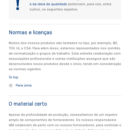
e da ideia de qualidade
pertencem, para nós, entre
outros, os seguintes aspetos:
Normas e licenças
Muitos dos nossos produtos são testados no tipo, por exemplo, BG,
TÜV, UL e CSA. Para além disso, estamos representados nos comités
de normalização e grupos de trabalho. Esta estreita colaboração com
associações profissionais e outras instituições assegura que são
desenvolvidos novos produtos desde o início, tendo em consideração
as normas vigentes.
To top
Para cima
O material certo
Apesar da profundidade de produção, necessitamos de um espetro
amplo de componentes de fornecedores. Os nossos responsáveis
QM colaboram de perto com os nossos fornecedores, para controlar o