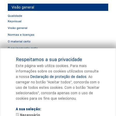
Visão general
Qualidade
Keyvisual
Visão general
Normas e licenças
O material certo
O equipamento certo
O processo de produção correto
Respeitamos a sua privacidade
Qualidade Um processo, nenhum estado
Este página web utiliza cookies. Para mais
informações sobre os cookies utilizados consulte
a nossa
Declaração de proteção de dados
. Ao
Imprimir
carregar no botão "Aceitar todos", concorda com o
uso de todos estes cookies. Com o botão "Aceitar
selecionados", concorda apenas com o uso de
cookies para os fins que selecionou.
A sua seleção:
Necessário