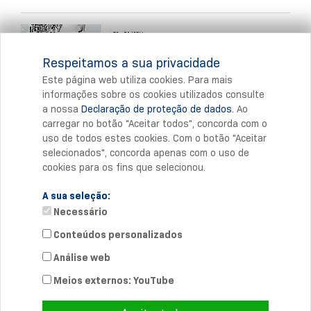
Respeitamos a sua privacidade
Este página web utiliza cookies. Para mais
informações sobre os cookies utilizados consulte
a nossa
Declaração de proteção de dados
. Ao
Imprimir
carregar no botão "Aceitar todos", concorda com o
uso de todos estes cookies. Com o botão "Aceitar
selecionados", concorda apenas com o uso de
cookies para os fins que selecionou.
A sua seleção:
Necessário
Conteúdos personalizados
Análise web
Contacto diretoe
Telefone: +351 308 800 933
Meios externos: YouTube
info-pt@
schmersal.com