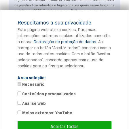
de joystick fixo robustos e higiénicos, os quais serão lançados
no início de 2017. Os interruptores distinguem-se por um
sistema de comutação sem contacto.
Respeitamos a sua privacidade
Mais
Este página web utiliza cookies. Para mais
informações sobre os cookies utilizados consulte
a nossa
Declaração de proteção de dados
. Ao
Imprimir
carregar no botão "Aceitar todos", concorda com o
uso de todos estes cookies. Com o botão "Aceitar
selecionados", concorda apenas com o uso de
cookies para os fins que selecionou.
A sua seleção:
Necessário
Conteúdos personalizados
Análise web
Contacto diretoe
Telefone: +351 308 800 933
Meios externos: YouTube
info-pt@
schmersal.com
Aceitar todos