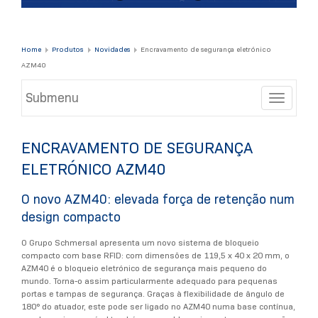
Home
Produtos
Novidades
Encravamento de segurança eletrónico
AZM40
Submenu
Toggle
ENCRAVAMENTO DE SEGURANÇA
ELETRÓNICO AZM40
O novo AZM40: elevada força de retenção num
design compacto
O Grupo Schmersal apresenta um novo sistema de bloqueio
compacto com base RFID: com dimensões de 119,5 x 40 x 20 mm, o
AZM40 é o bloqueio eletrónico de segurança mais pequeno do
mundo. Torna-o assim particularmente adequado para pequenas
portas e tampas de segurança. Graças à flexibilidade de ângulo de
180° do atuador, este pode ser ligado no AZM40 numa base contínua,