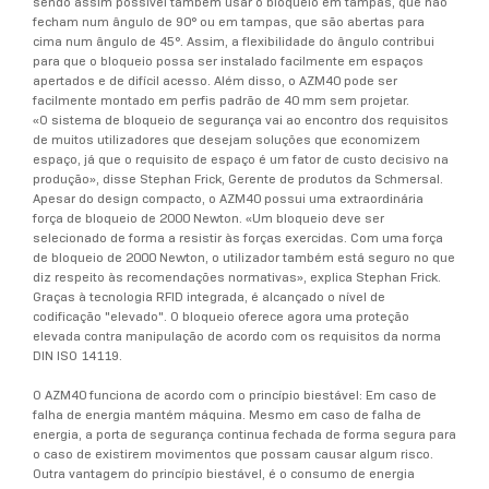
sendo assim possível também usar o bloqueio em tampas, que não
fecham num ângulo de 90° ou em tampas, que são abertas para
cima num ângulo de 45°. Assim, a flexibilidade do ângulo contribui
para que o bloqueio possa ser instalado facilmente em espaços
apertados e de difícil acesso. Além disso, o AZM40 pode ser
facilmente montado em perfis padrão de 40 mm sem projetar.
«O sistema de bloqueio de segurança vai ao encontro dos requisitos
de muitos utilizadores que desejam soluções que economizem
espaço, já que o requisito de espaço é um fator de custo decisivo na
produção», disse Stephan Frick, Gerente de produtos da Schmersal.
Apesar do design compacto, o AZM40 possui uma extraordinária
força de bloqueio de 2000 Newton. «Um bloqueio deve ser
selecionado de forma a resistir às forças exercidas. Com uma força
de bloqueio de 2000 Newton, o utilizador também está seguro no que
diz respeito às recomendações normativas», explica Stephan Frick.
Graças à tecnologia RFID integrada, é alcançado o nível de
codificação "elevado". O bloqueio oferece agora uma proteção
elevada contra manipulação de acordo com os requisitos da norma
DIN ISO 14119.
O AZM40 funciona de acordo com o princípio biestável: Em caso de
falha de energia mantém máquina. Mesmo em caso de falha de
energia, a porta de segurança continua fechada de forma segura para
o caso de existirem movimentos que possam causar algum risco.
Outra vantagem do princípio biestável, é o consumo de energia