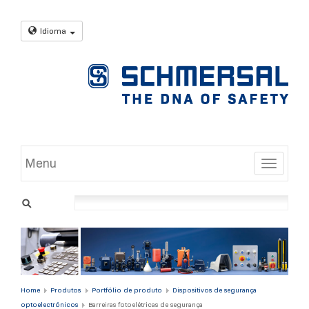
Idioma
Menu
Toggle
Home
Produtos
Portfólio de produto
Dispositivos de segurança
optoelectrónicos
Barreiras fotoelétricas de segurança