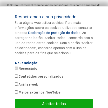
O Grupo Schmersal oferece vários acessórios, tais como espelhos de
desvio, bases de suporte ou suportes para a montagem das
barreiras fotoelétricas de segurança SLB e outros dispositivos
Respeitamos a sua privacidade
optoelectrónicos de segurança.
Este página web utiliza cookies. Para mais
informações sobre os cookies utilizados consulte
a nossa
Declaração de proteção de dados
. Ao
Imprimir
carregar no botão "Aceitar todos", concorda com o
uso de todos estes cookies. Com o botão "Aceitar
selecionados", concorda apenas com o uso de
cookies para os fins que selecionou.
A sua seleção:
Necessário
Conteúdos personalizados
Análise web
Contacto diretoe
Telefone: +351 308 800 933
Meios externos: YouTube
info-pt@
schmersal.com
Aceitar todos