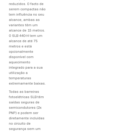
reduzidos. O facto de
serem compactas não
tem influência no seu
alcance, ambas as
variantes têm um
alcance de 15 metros.
O SLB 440-H tem um
alcance de até 75
metros e está
opcionalmente
disponível com
aquecimento
integrado para a sua
utilização a
temperaturas
extremamente baixas.
Todas as barreiras
fotoelétricas SLB têm
saídas seguras de
semicondutores (2x
PNP) e podem ser
diretamente incluídas
no circuito de
segurança sem um