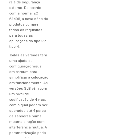
relé de segurança
externo. De acordo
com a norma IEC
61496, a nova série de
produtos cumpre
todos os requisitos
para todas as
aplicações do tipo 2 e
tipo 4.
Todas as versões têm
uma ajuda de
configuração visual
em comum para
simplificar a colocação
em funcionamento. As
versões SLB vêm com
um nível de
codificação de 4 vias,
com o qual podem ser
operados até 4 pares
de sensores numa
mesma direção sem
interferência mútua. A
parametrização pode